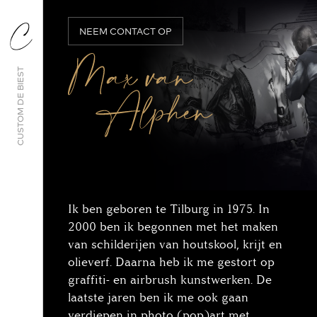
Skip
to
main
NEEM CONTACT OP
content
CUSTOM DE BIEST
Ik ben geboren te Tilburg in 1975. In
2000 ben ik begonnen met het maken
van schilderijen van houtskool, krijt en
olieverf. Daarna heb ik me gestort op
graffiti- en airbrush kunstwerken. De
laatste jaren ben ik me ook gaan
verdiepen in photo (pop)art met