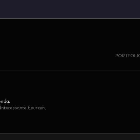
PORTFOLI
FOOTER
enda.
interessante beurzen,