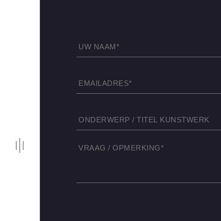
NAAM
E-
MAIL
ONDERWERP
JE
VRAAG