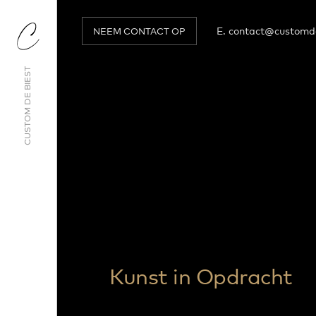
Skip
to
main
E.
contact@customde
NEEM CONTACT OP
content
CUSTOM DE BIEST
Kunst in Opdracht